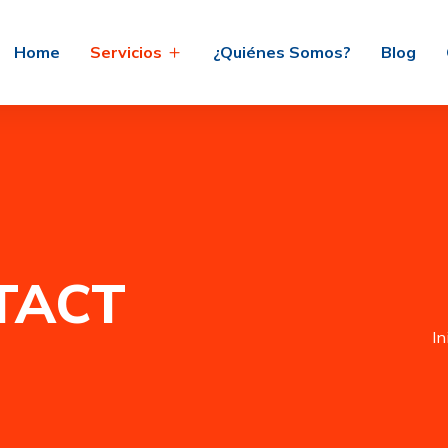
Home
Servicios
¿Quiénes Somos?
Blog
NTACT
In