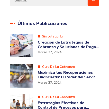
Últimas Publicaciones
Sin categoría
Creación de Estrategias de
Cobranza y Soluciones de Pagos
en Chile con GPCRON
Marzo 27, 2024
Gurú De La Cobranza
Maximiza tus Recuperaciones
Financieras: El Poder del Servicio
Integral de Cobranza en Chile
Marzo 27, 2024
Gurú De La Cobranza
Estrategias Efectivas de
Control de Procesos para