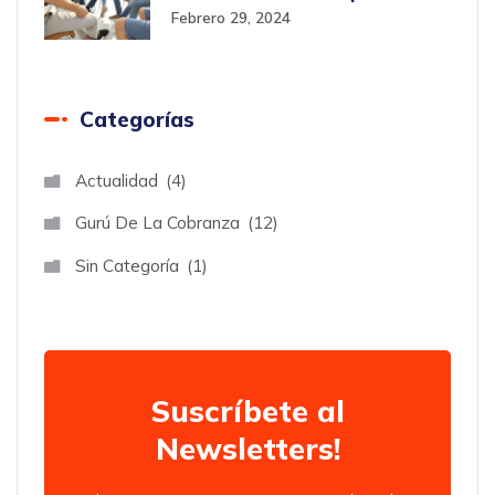
Optimizar la Eficiencia
Febrero 29, 2024
Empresarial en Chile
Categorías
Actualidad
4
Gurú De La Cobranza
12
Sin Categoría
1
Suscríbete al
Newsletters!