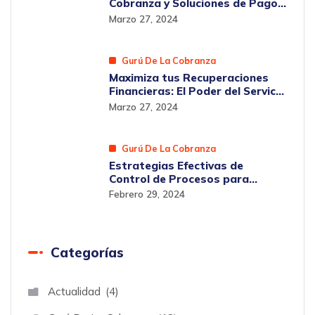
Cobranza y Soluciones de Pagos
en Chile con GPCRON
Marzo 27, 2024
Gurú De La Cobranza
Maximiza tus Recuperaciones
Financieras: El Poder del Servicio
Integral de Cobranza en Chile
Marzo 27, 2024
Gurú De La Cobranza
Estrategias Efectivas de
Control de Procesos para
Optimizar la Eficiencia
Febrero 29, 2024
Empresarial en Chile
Categorías
Actualidad
4